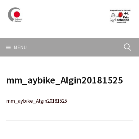
Springe
zum
Inhalt
Suchen
MENÜ
nach:
mm_aybike_Algin20181525
mm_aybike_Algin20181525