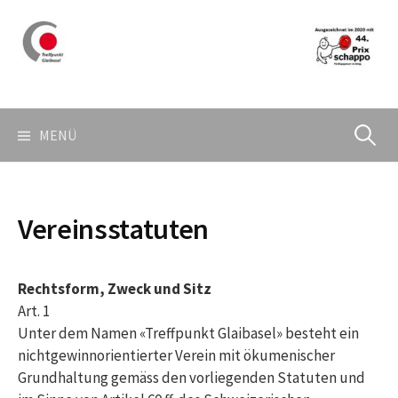
Springe
zum
Inhalt
Suchen
MENÜ
nach:
Vereinsstatuten
Rechtsform, Zweck und Sitz
Art. 1
Unter dem Namen «Treffpunkt Glaibasel» besteht ein
nichtgewinnorientierter Verein mit ökumenischer
Grundhaltung gemäss den vorliegenden Statuten und