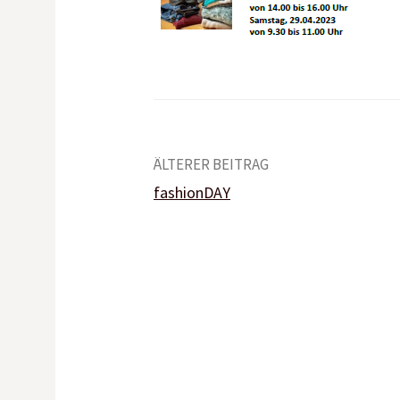
Beitrags-
ÄLTERER BEITRAG
fashionDAY
Navigation