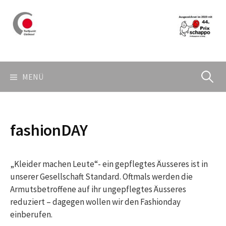
Springe
zum
Inhalt
Suchen
MENÜ
nach:
fashionDAY
„Kleider machen Leute“- ein gepflegtes Äusseres ist in
unserer Gesellschaft Standard. Oftmals werden die
Armutsbetroffene auf ihr ungepflegtes Äusseres
reduziert – dagegen wollen wir den Fashionday
einberufen.