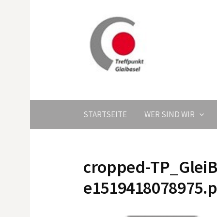
Springe
zum
Inhalt
STARTSEITE
WER SIND WIR
cropped-TP_GleiB
e1519418078975.