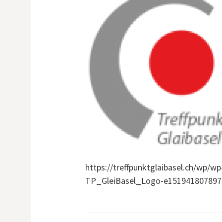
https://treffpunktglaibasel.ch/wp/w
TP_GleiBasel_Logo-e151941807897