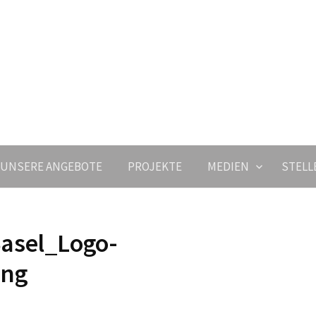
UNSERE ANGEBOTE
PROJEKTE
MEDIEN
STELL
asel_Logo-
png