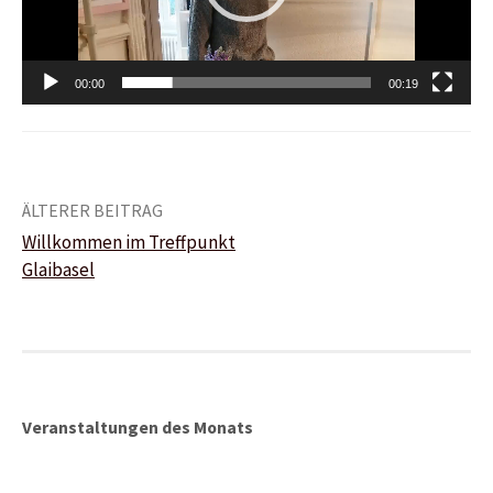
00:00
00:19
Beitrags-
ÄLTERER BEITRAG
Willkommen im Treffpunkt
Navigation
Glaibasel
Veranstaltungen des Monats