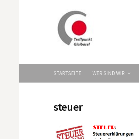
Springe
zum
Inhalt
STARTSEITE
WER SIND WIR
steuer