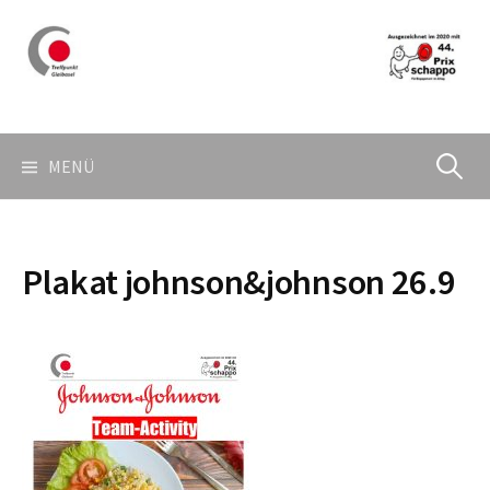
Springe
zum
Inhalt
Suchen
MENÜ
nach:
Plakat johnson&johnson 26.9