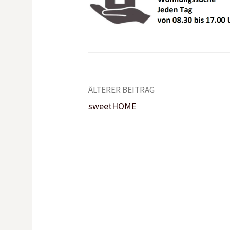
Beitrags-
ÄLTERER BEITRAG
sweetHOME
Navigation