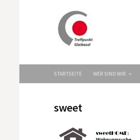
Springe
zum
Inhalt
STARTSEITE
WER SIND WIR
sweet