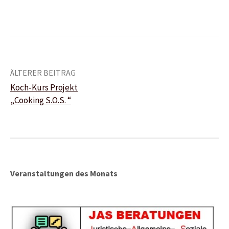
Beitrags-
ÄLTERER BEITRAG
Koch-Kurs Projekt
Navigation
„Cooking S.O.S. “
Veranstaltungen des Monats